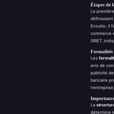
Étapes de l
La première
définissent
Ensuite, il 
commerce et
SIRET, indi
Formalités 
Les
formali
avis de con
publicité de
bancaire pr
l'entreprise
Importance 
La
structur
détermine l