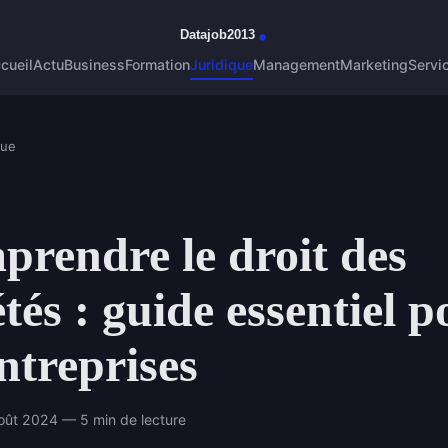
cueil
Actu
Business
Formation
Juridique
Management
Marketing
Servi
que
rendre le droit des
étés : guide essentiel 
entreprises
oût 2024 — 5 min de lecture