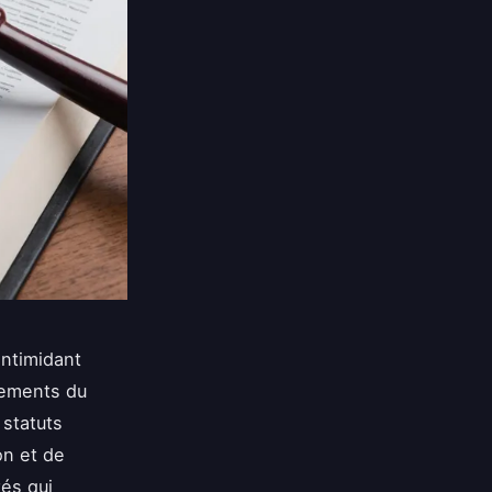
intimidant
dements du
 statuts
on et de
tés qui