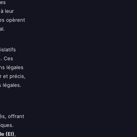
des
à leur
ses opèrent
al.
slatifs
s. Ces
ns légales
r et précis,
s légales.
és, offrant
iques.
le (EI)
,