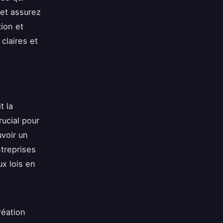
 et assurez
tion et
claires et
t la
rucial pour
uvoir un
treprises
x lois en
réation