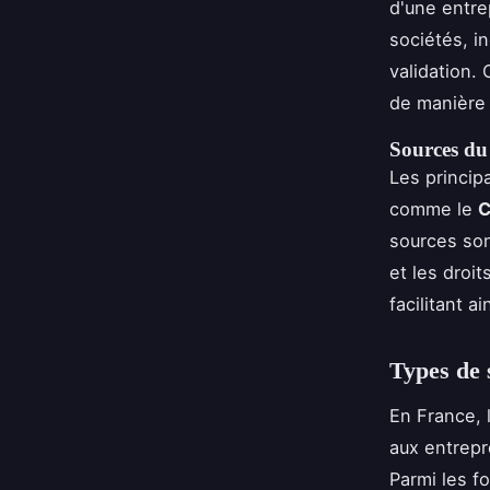
d'une entrep
sociétés, i
validation.
de manière é
Sources du 
Les princip
comme le
C
sources son
et les droit
facilitant a
Types de s
En France, 
aux entrepr
Parmi les f