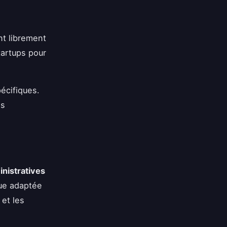
nt librement
tartups pour
écifiques.
es
inistratives
que adaptée
 et les