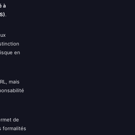
é à
AS)
.
aux
tinction
risque en
ARL, mais
ponsabilité
ermet de
s formalités