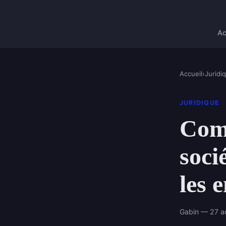
Ac
Accueil
›
Juridi
JURIDIQUE
Comp
soci
les 
Gabin — 27 a