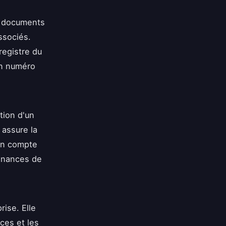
es documents
ssociés.
 registre du
un numéro
tion d'un
 assure la
r un compte
finances de
rise. Elle
ces et les