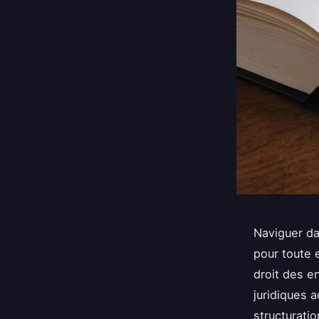
Naviguer da
pour toute 
droit des e
juridiques 
structuratio