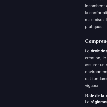
incombent a
la conformit
maximisez l
pratiques.
Comprendr
Le
droit de
création, le
assurer un 
environnem
est fondame
vigueur.
Rôle de la 
La
réglemen