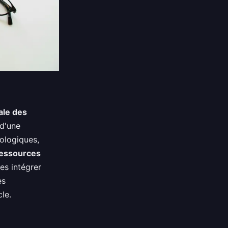
ale des
 d'une
cologiques,
essources
es intégrer
es
le.