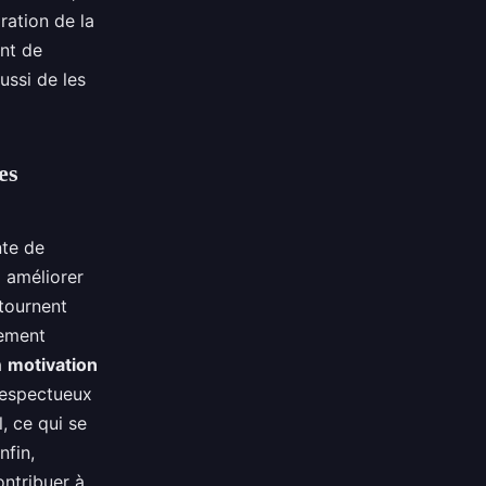
ration de la
nt de
ussi de les
es
nte de
à améliorer
 tournent
pement
a
motivation
respectueux
, ce qui se
nfin,
ontribuer à