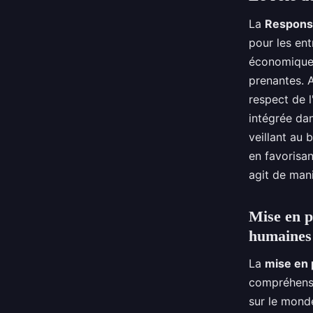
La
Responsa
pour les en
économiques 
prenantes. 
respect de l
intégrée dan
veillant au 
en favorisa
agit de man
Mise en p
humaines
La
mise en 
compréhensi
sur le mond