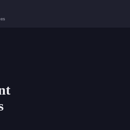
ces
nt
s