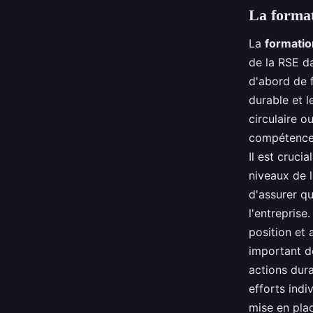
La forma
La
formatio
de la RSE da
d'abord de 
durable et 
circulaire o
compétences
Il est cruci
niveaux de 
d'assurer q
l'entreprise
position et 
important d
actions dur
efforts indi
mise en plac