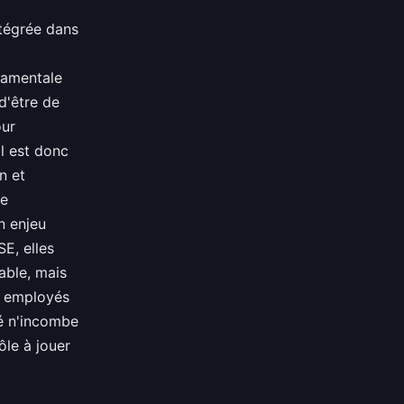
ntégrée dans
ndamentale
d'être de
our
Il est donc
n et
de
n enjeu
E, elles
able, mais
rs employés
té n'incombe
ôle à jouer