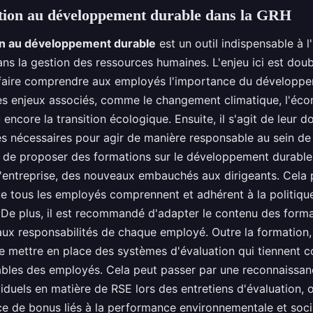
tion au développement durable dans la GRH
n au développement durable
est un outil indispensable à l
ns la gestion des ressources humaines. L'enjeu ici est double
faire comprendre aux employés l'importance du développ
les enjeux associés, comme le changement climatique, l'éc
u encore la transition écologique. Ensuite, il s'agit de leur d
 nécessaires pour agir de manière responsable au sein de l
al de proposer des formations sur le développement durable
l'entreprise, des nouveaux embauchés aux dirigeants. Cela
ue tous les employés comprennent et adhérent à la politiq
. De plus, il est recommandé d'adapter le contenu des forma
aux responsabilités de chaque employé. Outre la formation, 
e mettre en place des systèmes d'évaluation qui tiennent 
ables des employés. Cela peut passer par une reconnaissa
viduels en matière de RSE lors des entretiens d'évaluation, o
e de bonus liés à la performance environnementale et social