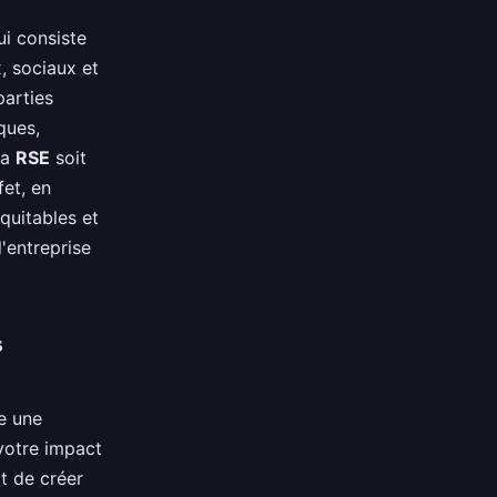
i consiste
 sociaux et
parties
ques,
la
RSE
soit
fet, en
quitables et
'entreprise
s
e une
votre impact
t de créer