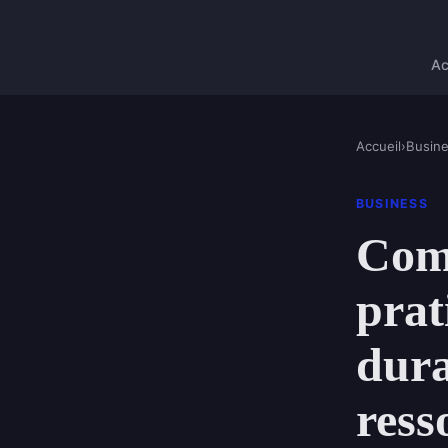
Ac
Accueil
›
Busin
BUSINESS
Comm
prat
dura
ress