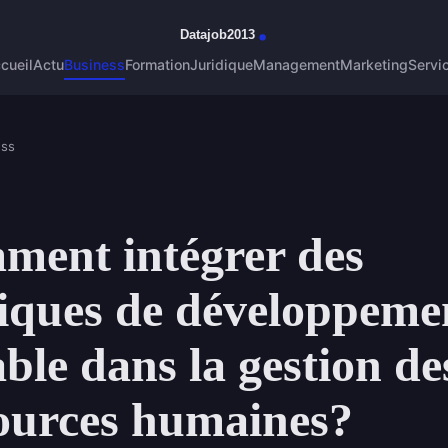
cueil
Actu
Business
Formation
Juridique
Management
Marketing
Servi
ess
ent intégrer des
iques de développeme
ble dans la gestion de
ources humaines?