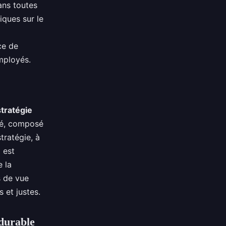
ans toutes
iques sur le
ce de
mployés.
stratégie
té, composé
tratégie, à
l est
e la
s de vue
 et justes.
 durable