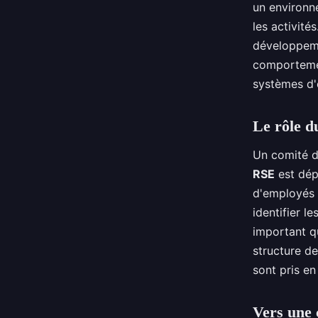
un environn
les activité
développeme
comportemen
systèmes d'
Le rôle d
Un comité 
RSE
est dép
d'employés d
identifier le
important qu
structure de
sont pris en
Vers une 