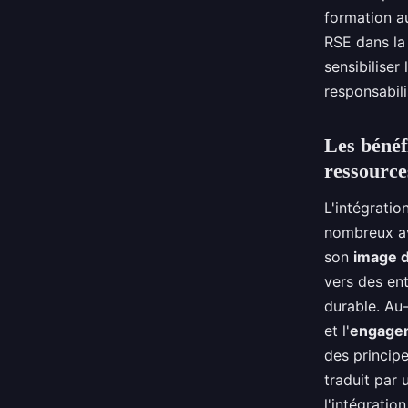
formation au
RSE dans la
sensibilise
responsabili
Les bénéf
ressourc
L'intégrati
nombreux ava
son
image 
vers des en
durable. Au-
et l'
engage
des principe
traduit par 
l'intégratio