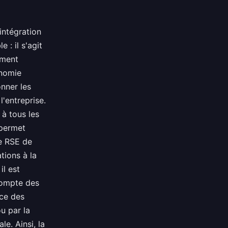
'intégration
 : il s'agit
ement
onomie
onner les
'entreprise.
 à tous les
 permet
ue RSE de
tions à la
il est
compte des
nce des
u par la
e. Ainsi, la